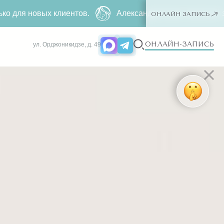
ентов.
Александритовая эпиляция за
4990 ₽
500 ₽ ー 
ОНЛАЙН ЗАПИСЬ
ОНЛАЙН-ЗАПИСЬ
ул. Орджоникидзе, д. 49