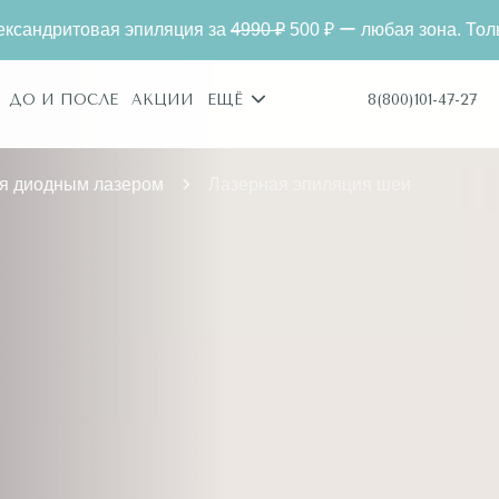
иляция за
4990 ₽
500 ₽ ー любая зона. Только для новых кли
8(800)101-47-27
ДО И ПОСЛЕ
АКЦИИ
ЕЩЁ
я диодным лазером
Лазерная эпиляция шеи