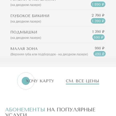
1 890 ₽
(на диодном лазере)
2 790 ₽
ГЛУБОКОЕ БИКИНИ
1 390 ₽
(на диодном лазере)
1 390 ₽
ПОДМЫШКИ
690 ₽
(на диодном лазере)
990 ₽
МАЛАЯ ЗОНА
490 ₽
(Верхняя губа или подбородок - на диодном лазере)
ХОЧУ КАРТУ
СМ. ВСЕ ЦЕНЫ
АБОНЕМЕНТЫ
НА ПОПУЛЯРНЫЕ
А
УСЛУГИ
У