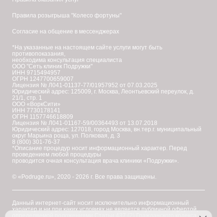
Правила розыгрыша "Колесо фортуны"
Согласие на общение в мессенджерах
*На указанные на настоящем сайте услуги могут быть
противопоказания,
необходима консультация специалиста
ООО "Сеть клиник Подружки"
ИНН 9715494957
ОГРН 1247700659007
Лицензия № Л041-01137-77/01957952 от 07.03.2025
Юридический адрес: 125009, г. Москва, Леонтьевский переулок, д.
21/1, стр. 1
ООО «ВоркСити»
ИНН 7730178141
ОГРН 1157746618809
Лицензия № Л041-01167-59/00364493 от 13.07.2018
Юридический адрес: 127018, город Москва, вн.тер.г. муниципальный
округ Марьина роща, ул. Полковая, д. 3
8 (800) 301-76-37
*Описание процедур носит информационный характер. Перед
проведением любой процедуры
проводится очная консультация врача клиники «Подружки».
© «Podruge.ru», 2020 - 2026 г. Все права защищены.
Данный интернет-сайт носит исключительно информационный
характер и ни при каких условиях не является публичной офертой,
определяемой положениями Статьи 437 (2) Гражданского кодекса