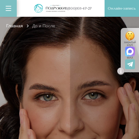
Онлайн-запись
8(800)101-47-27
Главная
До и После
закрытый
клуб
MAX
i