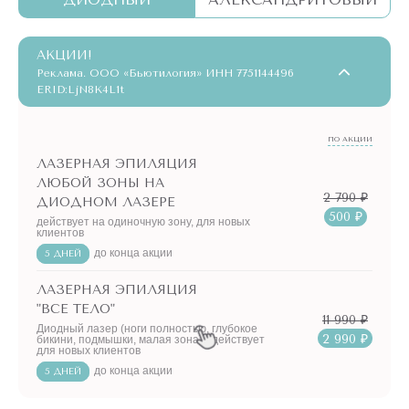
АКЦИИ!
Реклама. ООО «Бьютилогия» ИНН 7751144496
ERID:LjN8K4L1t
ПО АКЦИИ
ЛАЗЕРНАЯ ЭПИЛЯЦИЯ
ЛЮБОЙ ЗОНЫ НА
2 790 ₽
ДИОДНОМ ЛАЗЕРЕ
500 ₽
действует на одиночную зону, для новых
клиентов
до конца акции
5 ДНЕЙ
ЛАЗЕРНАЯ ЭПИЛЯЦИЯ
"ВСЕ ТЕЛО"
11 990 ₽
Диодный лазер (ноги полностью, глубокое
2 990 ₽
бикини, подмышки, малая зона) - действует
для новых клиентов
до конца акции
5 ДНЕЙ