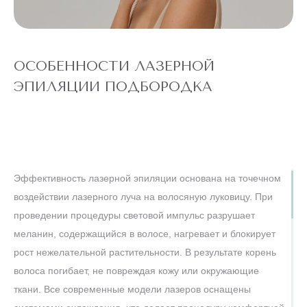
ЭПИЛЯЦИЯ
"ВСЕ ТЕЛО"
Александритовый
лазер (ноги
22 360 ₽
полностью,
4 990 ₽
глубокое бикини,
подмышки, малая
ОСОБЕННОСТИ ЛАЗЕРНОЙ
зона) действует
для новых
ЭПИЛЯЦИИ ПОДБОРОДКА
клиентов
до
5 ДНЕЙ
конца акции
ЛАЗЕРЕ
АЛЕКСАНДРИТОВОМ
Эффективность лазерной эпиляции основана на точечном
ТЕЛО" НА
ЭПИЛЯЦИЯ "ВСЕ
АКЦИЯ! ЛАЗЕРНАЯ
воздействии лазерного луча на волосяную луковицу. При
проведении процедуры световой импульс разрушает
меланин, содержащийся в волосе, нагревает и блокирует
ШЕЯ
И
рост нежелательной растительности. В результате корень
ЛИЦО
волоса погибает, не повреждая кожу или окружающие
ткани. Все современные модели лазеров оснащены