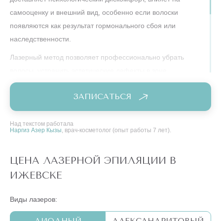
самооценку и внешний вид, особенно если волоски
появляются как результат гормонального сбоя или
наследственности.
Лазерный метод позволяет профессионально убрать
волосы, устранить эстетические дефекты в зоне
подбородка, сделать кожу гладкой и привлекательной. Этот
ЗАПИСАТЬСЯ
способ эффективен для любых типов кожи и любой
толщины волосков, включая жесткую щетину или мягкий
пушок, часто мешающий женщинам вести активный образ
Над текстом работала
Наргиз Азер Кызы
, врач-косметолог (опыт работы 7 лет).
жизни.
ЦЕНА ЛАЗЕРНОЙ ЭПИЛЯЦИИ В
ИЖЕВСКЕ
Виды лазеров:
ДИОДНЫЙ
АЛЕКСАНДРИТОВЫЙ