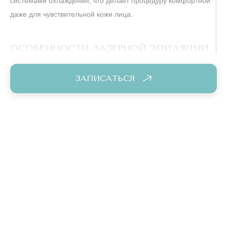
системами охлаждения, что делает процедуру комфортной
даже для чувствительной кожи лица.
ОСОБЕННОСТИ ЛАЗЕРНОЙ ЭПИЛЯЦИИ
ПОДБОРОДКА У ЖЕНЩИН
ЗАПИСАТЬСЯ
Проблема внезапных волос на подбородке часто связана с
гормональным дисбалансом (гирсутизм),
наследственностью, возрастными изменениями. Эпиляция
подбородка лазером позволяет избавиться от эстетических
проблем, вернуть уверенность и забыть про постоянное
регулярное бритье или болезненное выщипывание.
У женщин на подбородке может быть как жесткая щетина,
так и легкий пушок. Лазер эффективно справится и с тем, и
с другим типом волос.
Дополнительный плюс лазера — активация синтеза