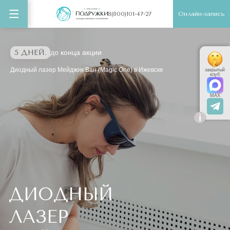
Онлайн-запись
8(800)101-47-27
5 ДНЕЙ.
до конца акции
Диодный лазер Мейджик Ван (Magic One) в Ижевске
закрытый
клуб
MAX
i
ДИОДНЫЙ
ЛАЗЕР