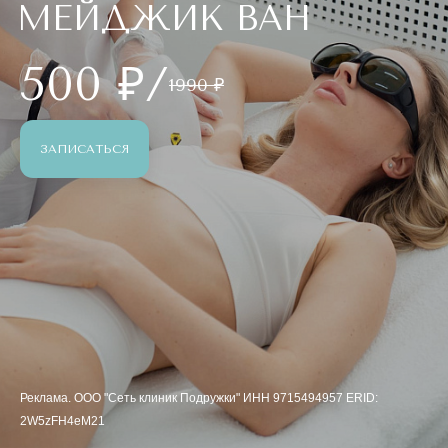
МЕЙДЖИК ВАН
500 ₽/
1990 ₽
ЗАПИСАТЬСЯ
Реклама. ООО "Сеть клиник Подружки" ИНН 9715494957 ERID:
2W5zFH4eM21