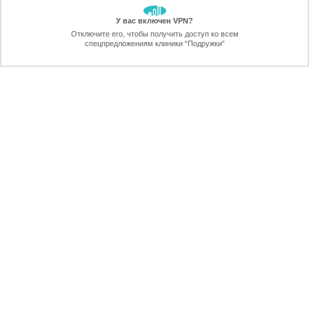
У вас включен VPN?
ЗАБЕРИТЕ СКИДКУ
Отключите его, чтобы получить доступ ко всем
70%
спецпредложениям клиники “Подружки”
Онлайн-запись
Позвоните
ПРОТИВОПОКАЗАНИЯ
ПЕРЕЗВОНИМ
через 30 секунд
ЖДУ ЗВОНКА!