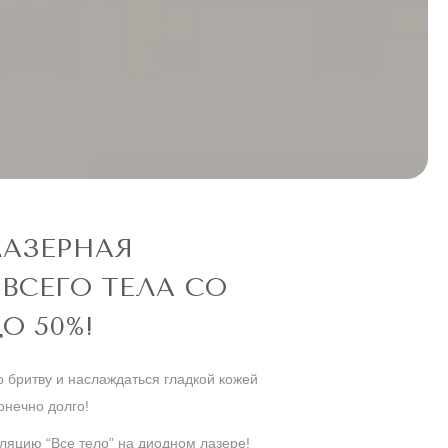
АЗЕРНАЯ
ВСЕГО ТЕЛА СО
О 50%!
о бритву и наслаждаться гладкой кожей
онечно долго!
ляцию “Все тело” на диодном лазере!